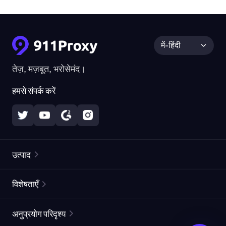
में-हिंदी
तेज़, मज़बूत, भरोसेमंद।
हमसे संपर्क करें
उत्पाद
रेज़िडेंशियल प्रॉक्सीज़
लोकप्रिय
विशेषताएँ
अनलिमिटेड रेज़िडेंशियल प्रॉक्सीज़
मुफ्त प्रॉक्सी सूची
अनुप्रयोग परिदृश्य
स्थैतिक रेज़िडेंशियल प्रॉक्सीज़
प्रॉक्सी चेकर