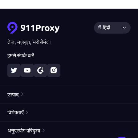
में-हिंदी
तेज़, मज़बूत, भरोसेमंद।
हमसे संपर्क करें
उत्पाद
रेज़िडेंशियल प्रॉक्सीज़
लोकप्रिय
विशेषताएँ
अनलिमिटेड रेज़िडेंशियल प्रॉक्सीज़
मुफ्त प्रॉक्सी सूची
अनुप्रयोग परिदृश्य
स्थैतिक रेज़िडेंशियल प्रॉक्सीज़
प्रॉक्सी चेकर