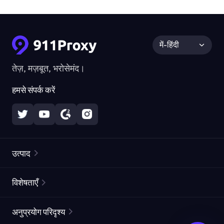
में-हिंदी
तेज़, मज़बूत, भरोसेमंद।
हमसे संपर्क करें
उत्पाद
रेज़िडेंशियल प्रॉक्सीज़
लोकप्रिय
विशेषताएँ
अनलिमिटेड रेज़िडेंशियल प्रॉक्सीज़
मुफ्त प्रॉक्सी सूची
अनुप्रयोग परिदृश्य
स्थैतिक रेज़िडेंशियल प्रॉक्सीज़
प्रॉक्सी चेकर