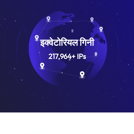
इक्वेटोरियल गिनी
217,964
+
IPs