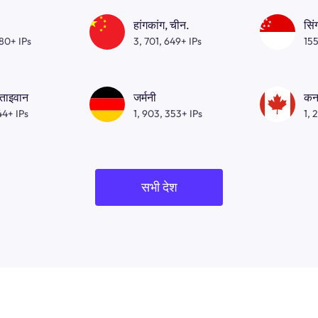
हांगकांग, चीन.
सिं
080+ IPs
3, 701, 649+ IPs
155
 ताइवान
जर्मनी
कन
44+ IPs
1, 903, 353+ IPs
1, 
सभी देश