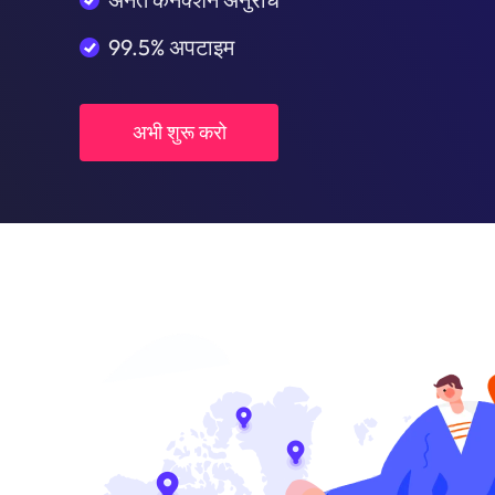
99.5% अपटाइम
अभी शुरू करो