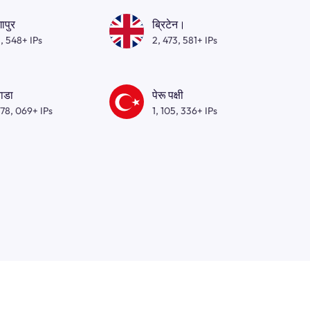
गापुर
ब्रिटेन।
, 548+ IPs
2, 473, 581+ IPs
ाडा
पेरू पक्षी
278, 069+ IPs
1, 105, 336+ IPs