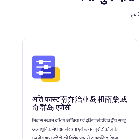
हमार
अति फास्ट南乔治亚岛和南桑威
奇群岛 एजेंसी
निवास स्थान दक्षिण जॉर्जिया एवं दक्षिण सैंडविच द्वीप समूह
अत्याधुनिक मेघ अवसंरचना एवं उन्नत प्रोटोकोल के
उपयोग द्वारा एजेंटों को विशेष रूप से अनुकूलित किया