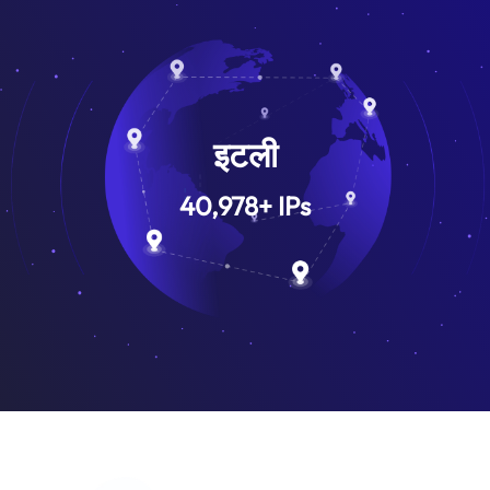
इटली
40,978
+
IPs