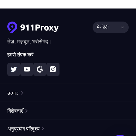
में-हिंदी
तेज़, मज़बूत, भरोसेमंद।
हमसे संपर्क करें
उत्पाद
रेज़िडेंशियल प्रॉक्सीज़
लोकप्रिय
विशेषताएँ
अनलिमिटेड रेज़िडेंशियल प्रॉक्सीज़
मुफ्त प्रॉक्सी सूची
अनुप्रयोग परिदृश्य
स्थैतिक रेज़िडेंशियल प्रॉक्सीज़
प्रॉक्सी चेकर