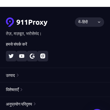
में-हिंदी
तेज़, मज़बूत, भरोसेमंद।
हमसे संपर्क करें
उत्पाद
रेज़िडेंशियल प्रॉक्सीज़
लोकप्रिय
विशेषताएँ
अनलिमिटेड रेज़िडेंशियल प्रॉक्सीज़
मुफ्त प्रॉक्सी सूची
अनुप्रयोग परिदृश्य
स्थैतिक रेज़िडेंशियल प्रॉक्सीज़
प्रॉक्सी चेकर