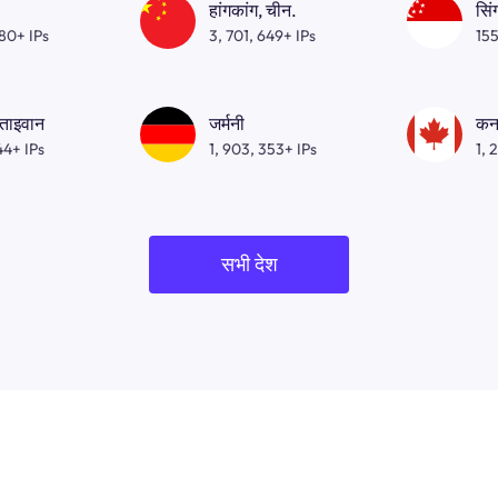
हांगकांग, चीन.
सिं
080+ IPs
3, 701, 649+ IPs
155
 ताइवान
जर्मनी
कन
44+ IPs
1, 903, 353+ IPs
1, 
सभी देश