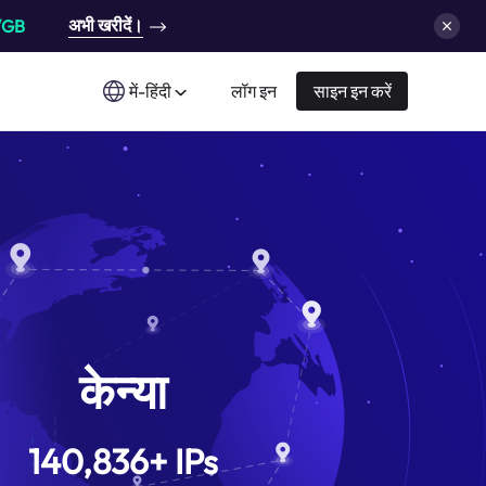
अभी खरीदें।
/GB
में-हिंदी
लॉग इन
साइन इन करें
केन्या
140,836
+
IPs