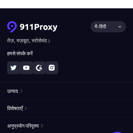
में-हिंदी
तेज़, मज़बूत, भरोसेमंद।
हमसे संपर्क करें
उत्पाद
रेज़िडेंशियल प्रॉक्सीज़
लोकप्रिय
विशेषताएँ
अनलिमिटेड रेज़िडेंशियल प्रॉक्सीज़
मुफ्त प्रॉक्सी सूची
अनुप्रयोग परिदृश्य
स्थैतिक रेज़िडेंशियल प्रॉक्सीज़
प्रॉक्सी चेकर