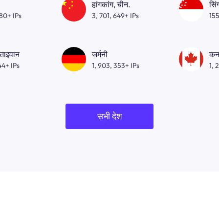
हांगकांग, चीन.
सिं
080+ IPs
3, 701, 649+ IPs
155
 ताइवान
जर्मनी
कन
44+ IPs
1, 903, 353+ IPs
1, 
सभी देश