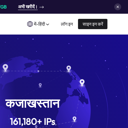
अभी खरीदें।
/GB
में-हिंदी
लॉग इन
साइन इन करें
कजाखस्तान
161,180
+
IPs