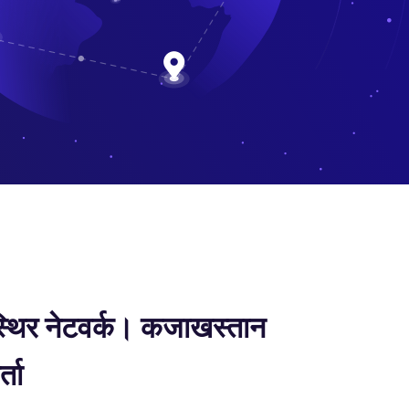
्थिर नेटवर्क। कजाखस्तान
ता