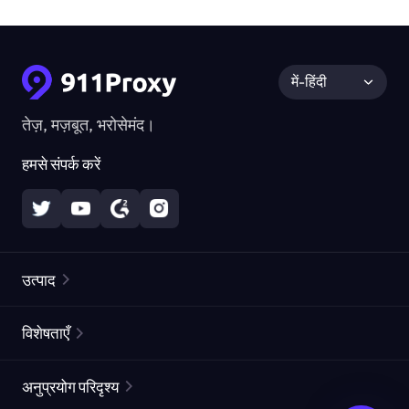
में-हिंदी
तेज़, मज़बूत, भरोसेमंद।
हमसे संपर्क करें
उत्पाद
रेज़िडेंशियल प्रॉक्सीज़
लोकप्रिय
विशेषताएँ
अनलिमिटेड रेज़िडेंशियल प्रॉक्सीज़
मुफ्त प्रॉक्सी सूची
अनुप्रयोग परिदृश्य
स्थैतिक रेज़िडेंशियल प्रॉक्सीज़
प्रॉक्सी चेकर