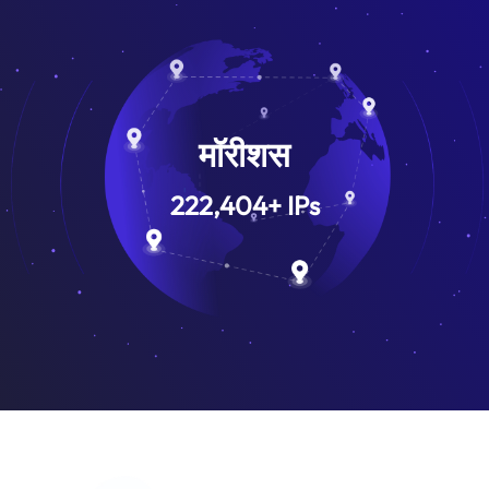
मॉरीशस
222,404
+
IPs