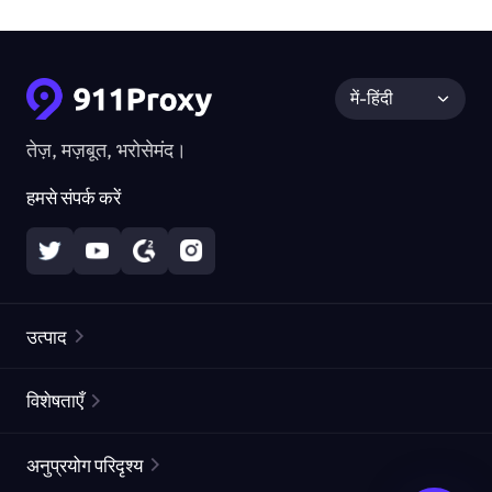
में-हिंदी
तेज़, मज़बूत, भरोसेमंद।
हमसे संपर्क करें
उत्पाद
रेज़िडेंशियल प्रॉक्सीज़
लोकप्रिय
विशेषताएँ
अनलिमिटेड रेज़िडेंशियल प्रॉक्सीज़
मुफ्त प्रॉक्सी सूची
अनुप्रयोग परिदृश्य
स्थैतिक रेज़िडेंशियल प्रॉक्सीज़
प्रॉक्सी चेकर