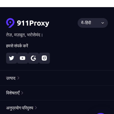
में-हिंदी
तेज़, मज़बूत, भरोसेमंद।
हमसे संपर्क करें
उत्पाद
रेज़िडेंशियल प्रॉक्सीज़
लोकप्रिय
विशेषताएँ
अनलिमिटेड रेज़िडेंशियल प्रॉक्सीज़
मुफ्त प्रॉक्सी सूची
अनुप्रयोग परिदृश्य
स्थैतिक रेज़िडेंशियल प्रॉक्सीज़
प्रॉक्सी चेकर