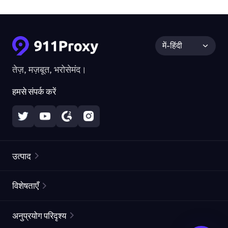
में-हिंदी
तेज़, मज़बूत, भरोसेमंद।
हमसे संपर्क करें
उत्पाद
रेज़िडेंशियल प्रॉक्सीज़
लोकप्रिय
विशेषताएँ
अनलिमिटेड रेज़िडेंशियल प्रॉक्सीज़
मुफ्त प्रॉक्सी सूची
अनुप्रयोग परिदृश्य
स्थैतिक रेज़िडेंशियल प्रॉक्सीज़
प्रॉक्सी चेकर