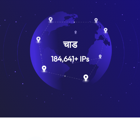
चाड
184,641
+
IPs