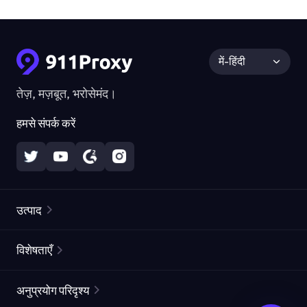
में-हिंदी
तेज़, मज़बूत, भरोसेमंद।
हमसे संपर्क करें
उत्पाद
रेज़िडेंशियल प्रॉक्सीज़
लोकप्रिय
विशेषताएँ
अनलिमिटेड रेज़िडेंशियल प्रॉक्सीज़
मुफ्त प्रॉक्सी सूची
अनुप्रयोग परिदृश्य
स्थैतिक रेज़िडेंशियल प्रॉक्सीज़
प्रॉक्सी चेकर