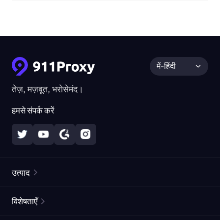
में-हिंदी
तेज़, मज़बूत, भरोसेमंद।
हमसे संपर्क करें
उत्पाद
रेज़िडेंशियल प्रॉक्सीज़
लोकप्रिय
विशेषताएँ
अनलिमिटेड रेज़िडेंशियल प्रॉक्सीज़