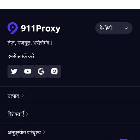
में-हिंदी
तेज़, मज़बूत, भरोसेमंद।
हमसे संपर्क करें
उत्पाद
रेज़िडेंशियल प्रॉक्सीज़
लोकप्रिय
विशेषताएँ
अनलिमिटेड रेज़िडेंशियल प्रॉक्सीज़
मुफ्त प्रॉक्सी सूची
अनुप्रयोग परिदृश्य
स्थैतिक रेज़िडेंशियल प्रॉक्सीज़
प्रॉक्सी चेकर