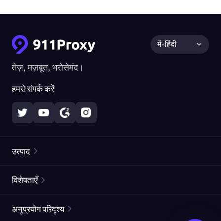
में-हिंदी
तेज़, मज़बूत, भरोसेमंद।
हमसे संपर्क करें
उत्पाद
रेज़िडेंशियल प्रॉक्सीज़
लोकप्रिय
विशेषताएँ
अनलिमिटेड रेज़िडेंशियल प्रॉक्सीज़
मुफ्त प्रॉक्सी सूची
अनुप्रयोग परिदृश्य
स्थैतिक रेज़िडेंशियल प्रॉक्सीज़
प्रॉक्सी चेकर