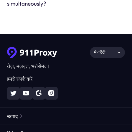
simultaneously?
में-हिंदी
तेज़, मज़बूत, भरोसेमंद।
हमसे संपर्क करें
उत्पाद
रेज़िडेंशियल प्रॉक्सीज़
लोकप्रिय