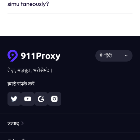
simultaneously?
में-हिंदी
तेज़, मज़बूत, भरोसेमंद।
हमसे संपर्क करें
उत्पाद
रेज़िडेंशियल प्रॉक्सीज़
लोकप्रिय