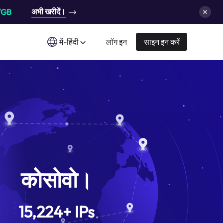
अभी खरीदें।
/GB
में-हिंदी
लॉग इन
साइन इन करें
कोसोवो।
15,224
+
IPs