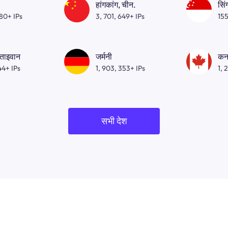
हांगकांग, चीन.
सिं
080+ IPs
3, 701, 649+ IPs
155
 ताइवान
जर्मनी
कन
44+ IPs
1, 903, 353+ IPs
1, 
सभी देश