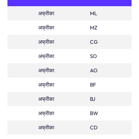
अफ्रीका
माली
ML
अफ्रीका
मोज़म्बिक
MZ
अफ्रीका
कांगो गणराज्य
CG
अफ्रीका
सोमालिया
SO
अफ्रीका
अंगोला
AO
अफ्रीका
बुर्किना फासो
BF
अफ्रीका
बेनिन
BJ
अफ्रीका
बोत्सवाना
BW
अफ्रीका
कांगो लोकतान्त्रिक गणराज्
CD