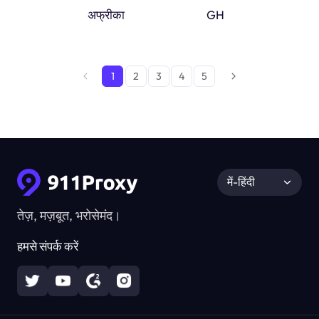
अफ्रीका
घाना
GH
1
2
3
4
5
में-हिंदी
तेज़, मज़बूत, भरोसेमंद।
हमसे संपर्क करें