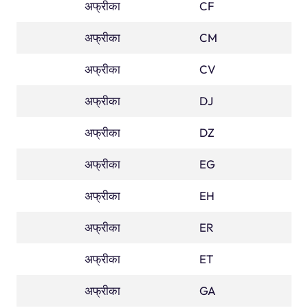
अफ्रीका
मध्य अफ्रीकी गणराज्य
CF
अफ्रीका
कैमरून
CM
अफ्रीका
केप वर्डे
CV
अफ्रीका
जिबाटी
DJ
अफ्रीका
अल्जीरिया
DZ
अफ्रीका
मिस्र
EG
अफ्रीका
पश्चिमी सहारा
EH
अफ्रीका
अशुद्धि
ER
अफ्रीका
इथियोपिया
ET
अफ्रीका
बातूनी
GA