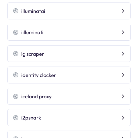
illuminatai
iilluminati
ig scraper
identity clocker
iceland proxy
i2psnark