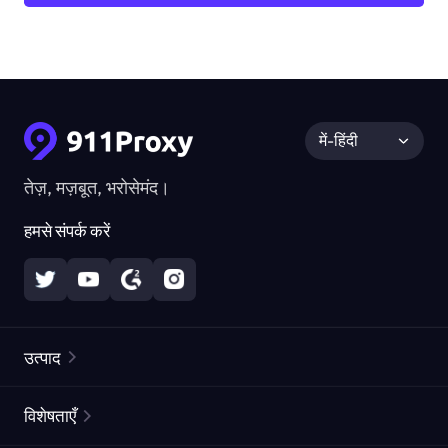
में-हिंदी
तेज़, मज़बूत, भरोसेमंद।
हमसे संपर्क करें
उत्पाद
रेज़िडेंशियल प्रॉक्सीज़
लोकप्रिय
विशेषताएँ
अनलिमिटेड रेज़िडेंशियल प्रॉक्सीज़