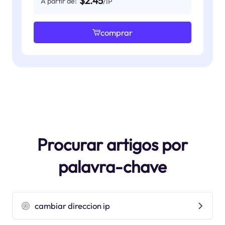
$2.45
A partir de:
/IP
comprar
Procurar artigos por
palavra-chave
cambiar direccion ip