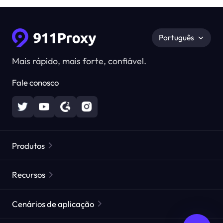
Português
Mais rápido, mais forte, confiável.
Fale conosco
Produtos
Proxies Residenciais
Popular
Recursos
Proxies Residenciais Ilimitados
Lista de Proxies Gratuitos
Cenários de aplicação
Proxies Residenciais Estáticos
Verificador de Proxy
Proxies de Data Center Estáticos