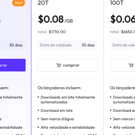
20T
100T
Hot
$0.08
$0.0
B
/GB
total:
$1710.00
total:
$6650.
30 dias
Data de validade
30 dias
Data de val
rar
comprar
luem:
Os lançadores incluem:
Os lançadore
e totalmente
Downloads em lote totalmente
Downloads e
automatizados
automatiza
e
Download em lote
Download em
a
Sem marca d'água
Sem marca 
 estabilidade
Alta velocidade e estabilidade
Alta velocid