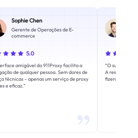
Sophie Chen
Mar
Gerente de Operações de E-
Cons
commerce
Cibe
5.0
terface amigável do 911Proxy facilita a
“O suporte ao c
ação de qualquer pessoa. Sem dores de
A resposta ráp
a técnicas – apenas um serviço de proxy
fizeram senti
es e eficaz.”