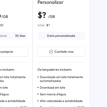
Personalizar
6
$?
/GB
/GB
00
total:
$?
idade
30 dias
Data personalizada
comprar
Contate-nos
s incluem:
Os lançadores incluem:
m lote totalmente
Downloads em lote totalmente
dos
automatizados
 lote
Download em lote
d'água
Sem marca d'água
ade e estabilidade
Alta velocidade e estabilidade