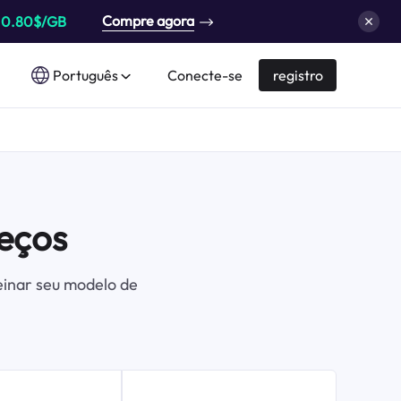
Compre agora
a
0.80$/GB
Português
Conecte-se
registro
eços
einar seu modelo de