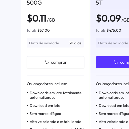
500G
5T
$0.11
$0.09
/GB
/G
total:
$57.00
total:
$475.00
Data de validade
30 dias
Data de validade
comprar
comp
Os lançadores incluem:
Os lançadores inc
Downloads em lote totalmente
Downloads em lot
automatizados
automatizados
Download em lote
Download em lot
Sem marca d'água
Sem marca d'águ
Alta velocidade e estabilidade
Alta velocidade e