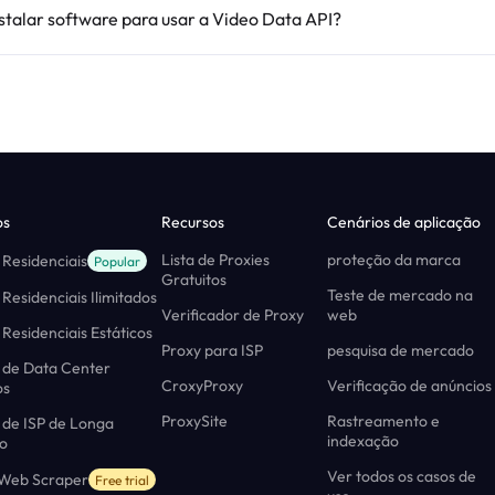
nstalar software para usar a Video Data API?
os
Recursos
Cenários de aplicação
Lista de Proxies
proteção da marca
 Residenciais
Popular
Gratuitos
Teste de mercado na
 Residenciais Ilimitados
Verificador de Proxy
web
 Residenciais Estáticos
Proxy para ISP
pesquisa de mercado
 de Data Center
CroxyProxy
Verificação de anúncios
os
ProxySite
Rastreamento e
 de ISP de Longa
indexação
o
Ver todos os casos de
 Web Scraper
Free trial