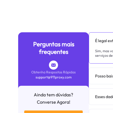
É legal ex
Perguntas mais
frequentes
Sim, mas vo
serviços de 
Obtenha Respostas Rápidas
Posso bai
support@911proxy.com
Ainda tem dúvidas?
Esses dad
Converse Agora!