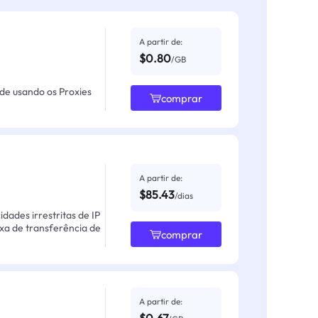
A partir de:
$0.80
/GB
ade usando os Proxies
comprar
A partir de:
$85.43
/dias
ades irrestritas de IP
axa de transferência de
comprar
A partir de: