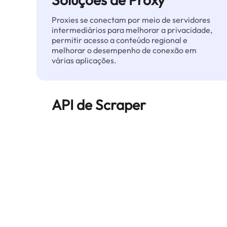
Proxies se conectam por meio de servidores
intermediários para melhorar a privacidade,
permitir acesso a conteúdo regional e
melhorar o desempenho de conexão em
várias aplicações.
API de Scraper
Automatiza a extração de dados web em
grande escala e entrega dados limpos e
estruturados de forma confiável — sem ser
bloqueado.