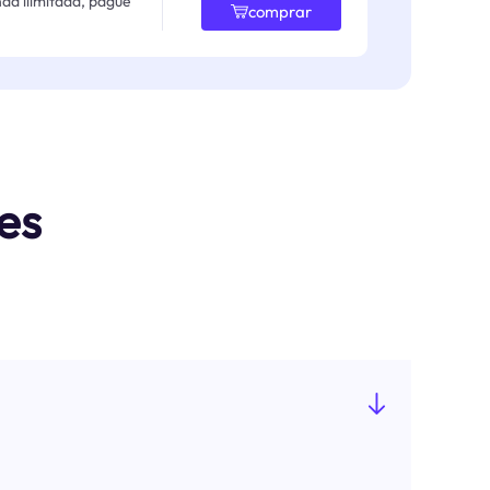
da ilimitada, pague
comprar
es