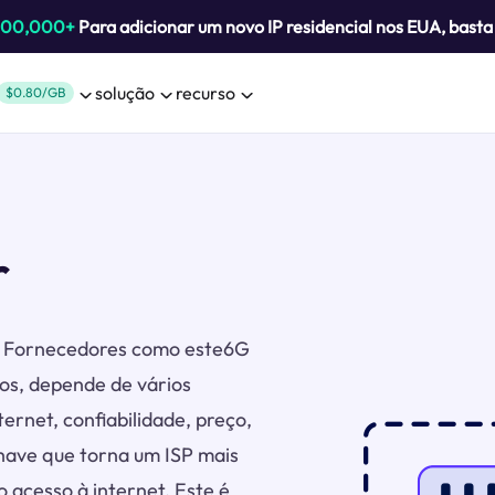
800,000+
Para adicionar um novo IP residencial nos EUA, bast
solução
recurso
$0.80/GB
r
is. Fornecedores como este6G
os, depende de vários
ternet, confiabilidade, preço,
chave que torna um ISP mais
o acesso à internet. Este é