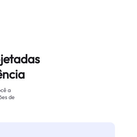
jetadas
ência
ocê a
ões de