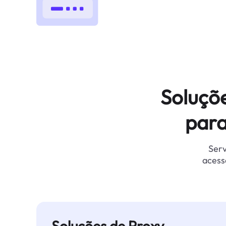
Soluçõ
para
Serv
acess
Soluções de Proxy