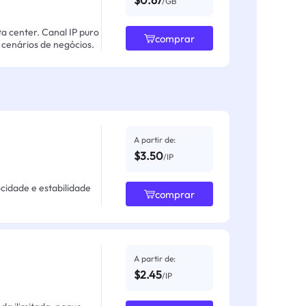
$0.67
/GB
ta center. Canal IP puro
comprar
cenários de negócios.
A partir de:
$3.50
/IP
ocidade e estabilidade
comprar
A partir de:
$2.45
/IP