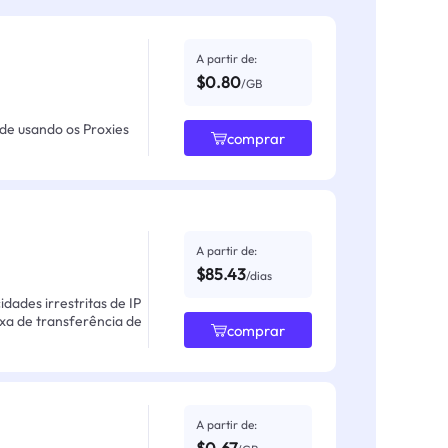
A partir de:
$0.80
/GB
ade usando os Proxies
comprar
A partir de:
$85.43
/dias
ades irrestritas de IP
axa de transferência de
comprar
A partir de: