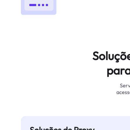
Soluçõ
para
Serv
acess
Soluções de Proxy