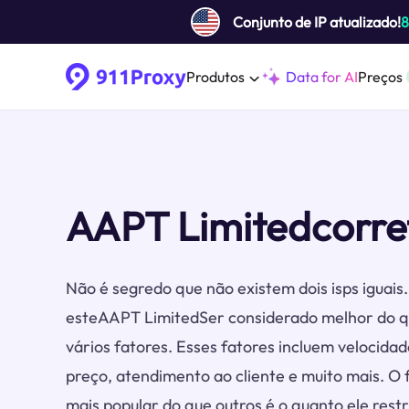
Conjunto de IP atualizado!
Produtos
Data for AI
Preços
AAPT Limitedcorre
Não é segredo que não existem dois isps iguai
esteAAPT LimitedSer considerado melhor do q
vários fatores. Esses fatores incluem velocidade
preço, atendimento ao cliente e muito mais. O
mais popular do que outros é o quanto ele restr