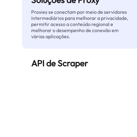
Proxies se conectam por meio de servidores
intermediários para melhorar a privacidade,
permitir acesso a conteúdo regional e
melhorar o desempenho de conexão em
várias aplicações.
API de Scraper
Automatiza a extração de dados web em
grande escala e entrega dados limpos e
estruturados de forma confiável — sem ser
bloqueado.