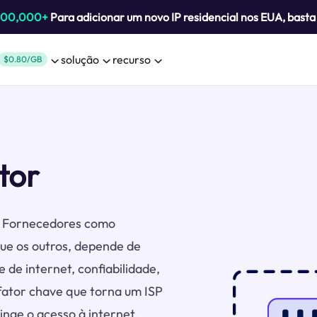
800,000+
Para adicionar um novo IP residencial nos EUA, bast
solução
recurso
$0.80/GB
tor
s. Fornecedores como
ue os outros, depende de
 de internet, confiabilidade,
 fator chave que torna um ISP
inge o acesso à internet.