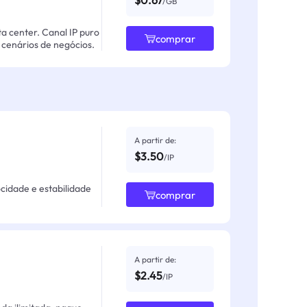
$0.67
/GB
ta center. Canal IP puro
comprar
cenários de negócios.
A partir de:
$3.50
/IP
ocidade e estabilidade
comprar
A partir de:
$2.45
/IP