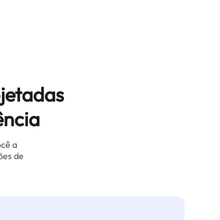
jetadas
ência
ocê a
ões de