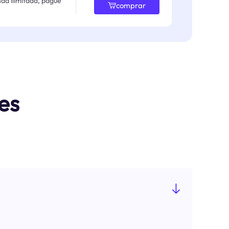
da ilimitada, pague
comprar
es