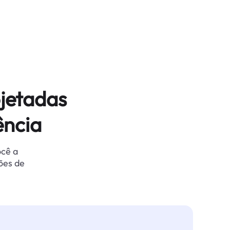
jetadas
ência
ocê a
ões de