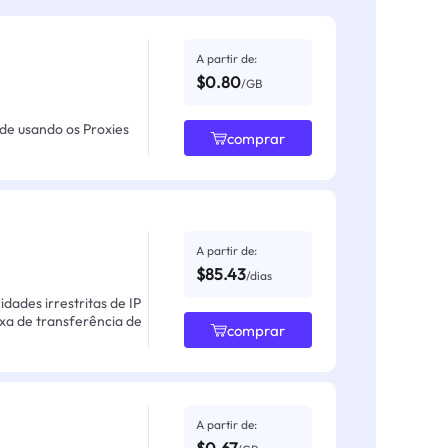
A partir de:
$0.80
/GB
ade usando os Proxies
comprar
A partir de:
$85.43
/dias
ades irrestritas de IP
axa de transferência de
comprar
A partir de: