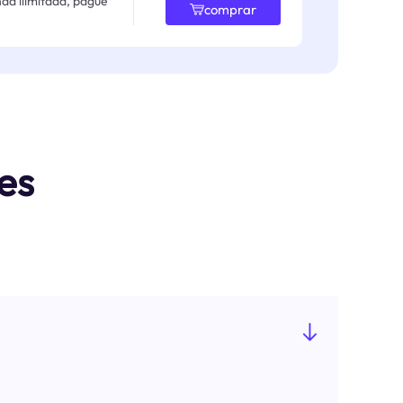
da ilimitada, pague
comprar
es