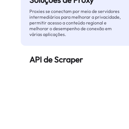
Proxies se conectam por meio de servidores
intermediários para melhorar a privacidade,
permitir acesso a conteúdo regional e
melhorar o desempenho de conexão em
várias aplicações.
API de Scraper
Automatiza a extração de dados web em
grande escala e entrega dados limpos e
estruturados de forma confiável — sem ser
bloqueado.