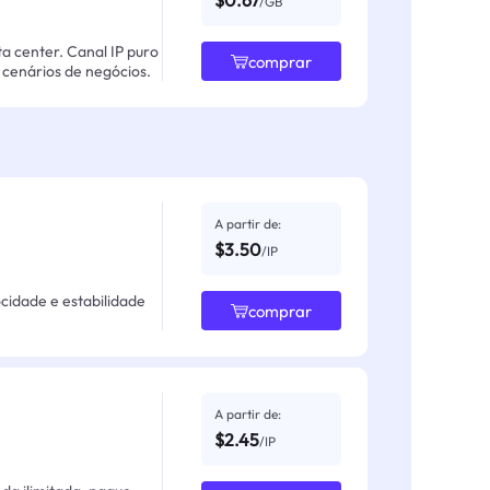
$0.67
/GB
ta center. Canal IP puro
comprar
cenários de negócios.
A partir de:
$3.50
/IP
ocidade e estabilidade
comprar
A partir de:
$2.45
/IP