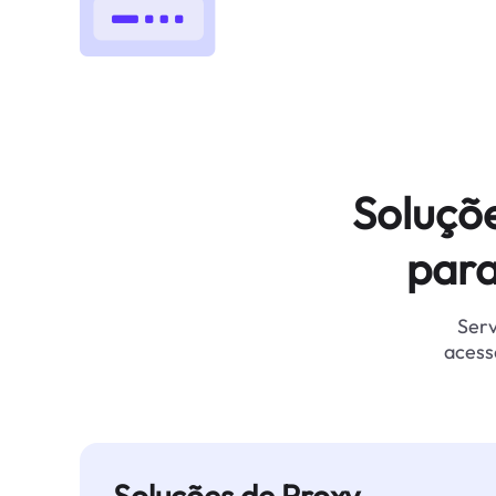
Soluçõ
para
Serv
acess
Soluções de Proxy