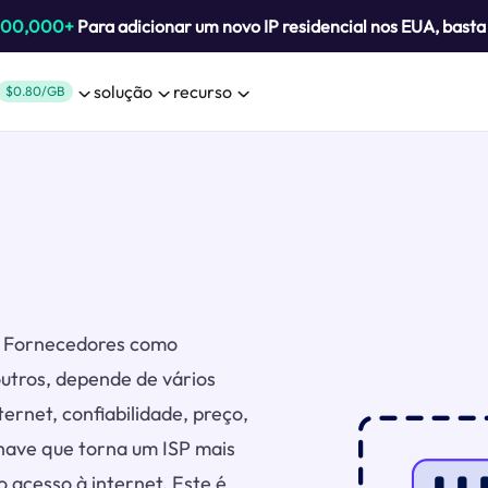
800,000+
Para adicionar um novo IP residencial nos EUA, bast
solução
recurso
$0.80/GB
s. Fornecedores como
utros, depende de vários
ternet, confiabilidade, preço,
chave que torna um ISP mais
o acesso à internet. Este é