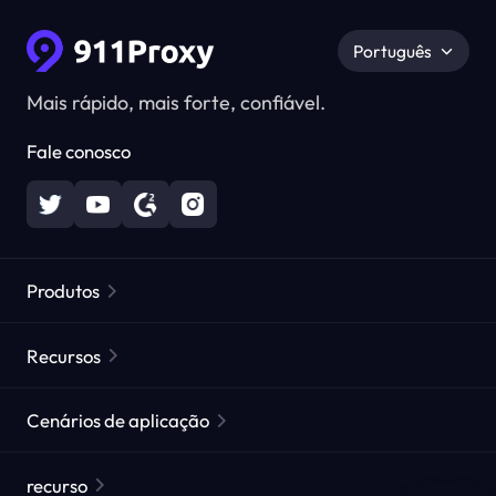
Português
Mais rápido, mais forte, confiável.
Fale conosco
Produtos
Proxies Residenciais
Popular
Recursos
Proxies Residenciais Ilimitados
Lista de Proxies Gratuitos
Cenários de aplicação
Proxies Residenciais Estáticos
Verificador de Proxy
Proxies de Data Center Estáticos
proteção da marca
Proxy para ISP
recurso