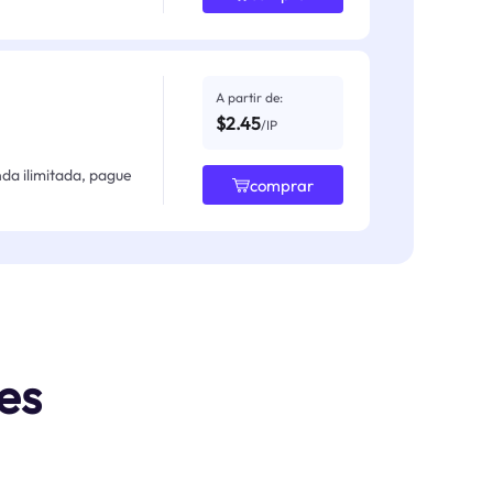
A partir de:
$2.45
/IP
da ilimitada, pague
comprar
es