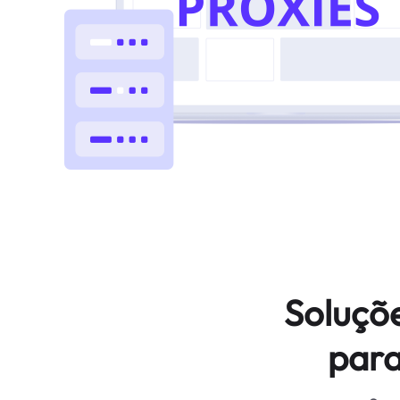
Soluçõ
para