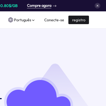
Compre agora
a
0.80$/GB
Português
Conecte-se
registro