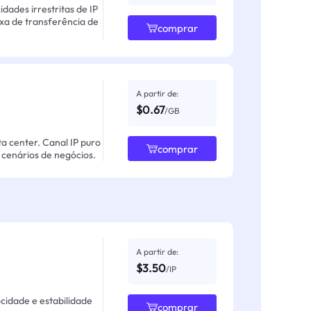
ades irrestritas de IP
axa de transferência de
comprar
A partir de:
$0.67
/GB
ta center. Canal IP puro
comprar
cenários de negócios.
A partir de:
$3.50
/IP
ocidade e estabilidade
comprar