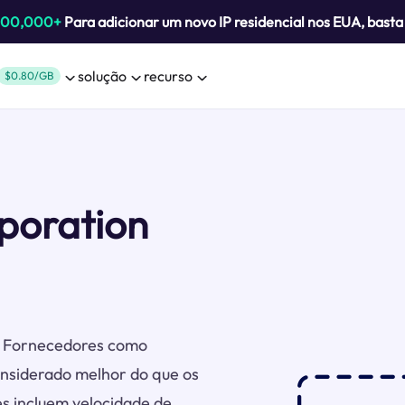
800,000+
Para adicionar um novo IP residencial nos EUA, bast
solução
recurso
$0.80/GB
rporation
s. Fornecedores como
onsiderado melhor do que os
es incluem velocidade de