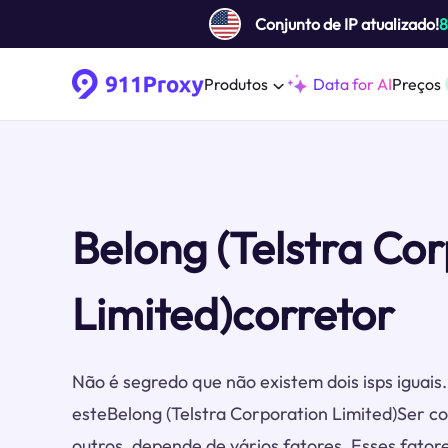
Conjunto de IP atualizado!
Produtos
Data for AI
Preços
Belong (Telstra Co
Limited)corretor
Não é segredo que não existem dois isps iguai
esteBelong (Telstra Corporation Limited)Ser c
outros, depende de vários fatores. Esses fator