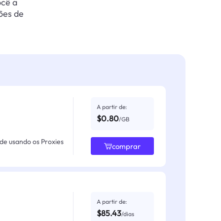
ocê a
ões de
A partir de:
$0.80
/GB
ade usando os Proxies
comprar
A partir de:
$85.43
/dias