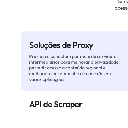
Serv
acess
Soluções de Proxy
Proxies se conectam por meio de servidores
intermediários para melhorar a privacidade,
permitir acesso a conteúdo regional e
melhorar o desempenho de conexão em
várias aplicações.
API de Scraper
Automatiza a extração de dados web em
grande escala e entrega dados limpos e
estruturados de forma confiável — sem ser