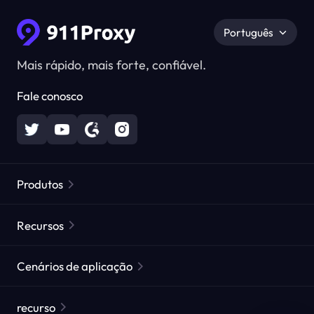
Português
Mais rápido, mais forte, confiável.
Fale conosco
Produtos
Proxies Residenciais
Popular
Recursos
Proxies Residenciais Ilimitados
Lista de Proxies Gratuitos
Cenários de aplicação
Proxies Residenciais Estáticos
Verificador de Proxy
Proxies de Data Center Estáticos
proteção da marca
Proxy para ISP
recurso