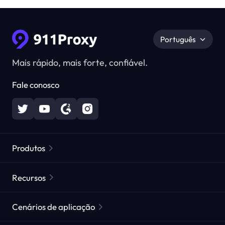
Português
Mais rápido, mais forte, confiável.
Fale conosco
Produtos
Proxies Residenciais
Popular
Recursos
Proxies Residenciais Ilimitados
Lista de Proxies Gratuitos
Cenários de aplicação
Proxies Residenciais Estáticos
Verificador de Proxy