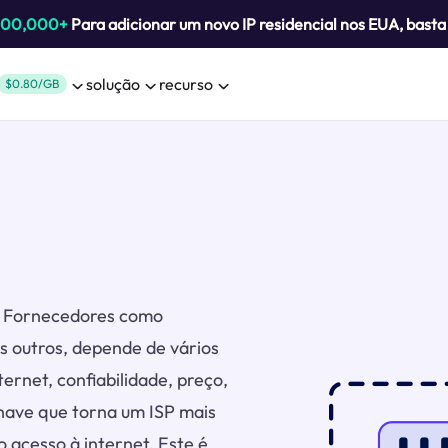
800,000+
Para adicionar um novo IP residencial nos EUA, bast
solução
recurso
$0.80/GB
s. Fornecedores como
s outros, depende de vários
ternet, confiabilidade, preço,
chave que torna um ISP mais
o acesso à internet. Este é