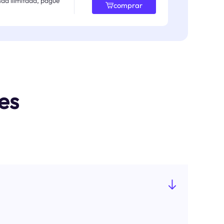
da ilimitada, pague
comprar
es