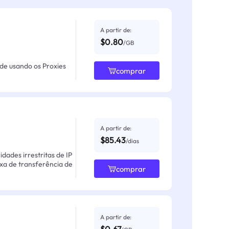
A partir de:
$0.80
/GB
ade usando os Proxies
comprar
A partir de:
$85.43
/dias
ades irrestritas de IP
axa de transferência de
comprar
A partir de: