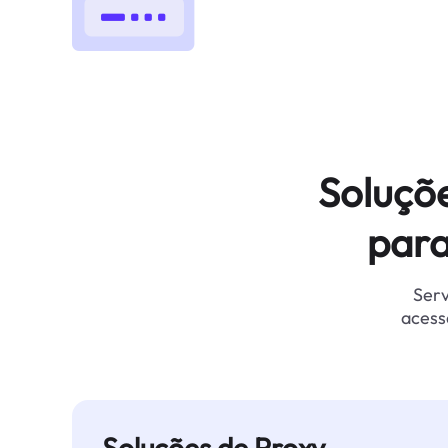
Soluçõ
para
Serv
acess
Soluções de Proxy