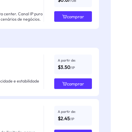
$0.67
/GB
ta center. Canal IP puro
comprar
cenários de negócios.
A partir de:
$3.50
/IP
ocidade e estabilidade
comprar
A partir de:
$2.45
/IP