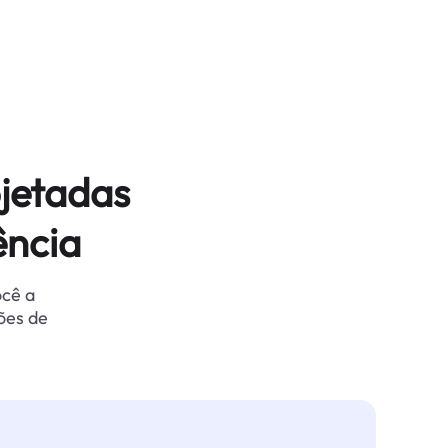
jetadas
ência
ocê a
ões de