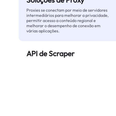
Proxies se conectam por meio de servidores
intermediários para melhorar a privacidade,
permitir acesso a conteúdo regional e
melhorar o desempenho de conexão em
várias aplicações.
API de Scraper
Automatiza a extração de dados web em
grande escala e entrega dados limpos e
estruturados de forma confiável — sem ser
bloqueado.