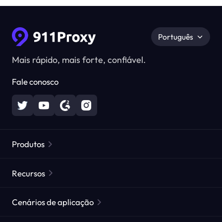
Português
Mais rápido, mais forte, confiável.
Fale conosco
Produtos
Proxies Residenciais
Popular
Recursos
Proxies Residenciais Ilimitados
Lista de Proxies Gratuitos
Cenários de aplicação
Proxies Residenciais Estáticos
Verificador de Proxy
Proxies de Data Center Estáticos
proteção da marca