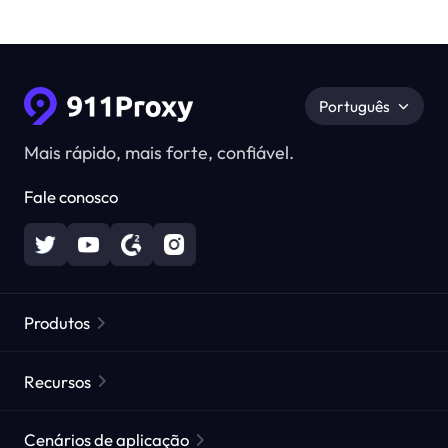
Português
Mais rápido, mais forte, confiável.
Fale conosco
Produtos
Proxies Residenciais
Popular
Recursos
Proxies Residenciais Ilimitados
Lista de Proxies Gratuitos
Cenários de aplicação
Proxies Residenciais Estáticos