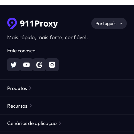
Português
Mais rápido, mais forte, confiável.
Fale conosco
Produtos
Proxies Residenciais
Popular
Recursos
Proxies Residenciais Ilimitados
Lista de Proxies Gratuitos
Cenários de aplicação
Proxies Residenciais Estáticos
Verificador de Proxy