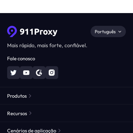
Português
Mais rápido, mais forte, confiável.
Fale conosco
Produtos
Proxies Residenciais
Popular
Recursos
Proxies Residenciais Ilimitados
Lista de Proxies Gratuitos
Cenários de aplicação
Proxies Residenciais Estáticos