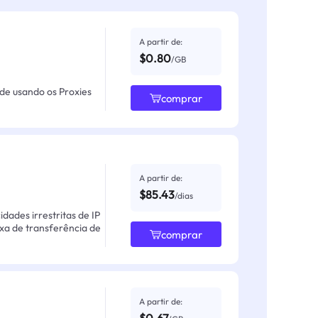
A partir de:
$0.80
/GB
ade usando os Proxies
comprar
A partir de:
$85.43
/dias
ades irrestritas de IP
axa de transferência de
comprar
A partir de: