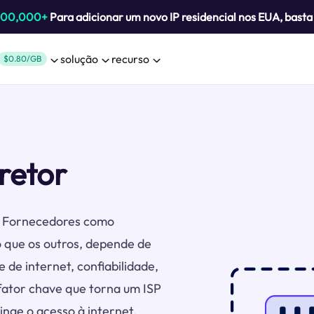
800,000+
Para adicionar um novo IP residencial nos EUA, bast
solução
recurso
$0.80/GB
retor
s. Fornecedores como
 que os outros, depende de
 de internet, confiabilidade,
 fator chave que torna um ISP
inge o acesso à internet.