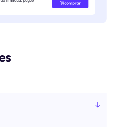
da ilimitada, pague
comprar
es