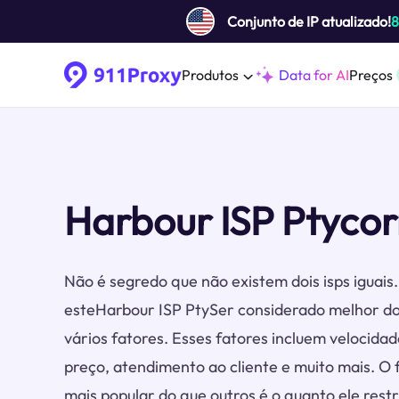
Conjunto de IP atualizado!
Produtos
Data for AI
Preços
Harbour ISP Ptycor
Não é segredo que não existem dois isps iguai
esteHarbour ISP PtySer considerado melhor do
vários fatores. Esses fatores incluem velocidade
preço, atendimento ao cliente e muito mais. O
mais popular do que outros é o quanto ele restr