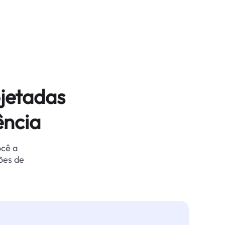
jetadas
ência
ocê a
ões de