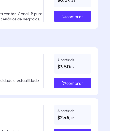
$0.67
/GB
ta center. Canal IP puro
comprar
cenários de negócios.
A partir de:
$3.50
/IP
ocidade e estabilidade
comprar
A partir de:
$2.45
/IP