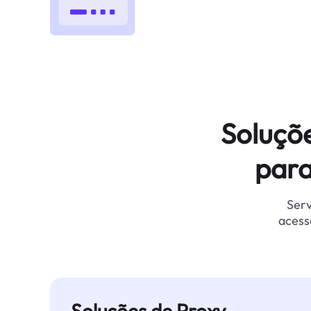
Soluçõ
para
Serv
acess
Soluções de Proxy