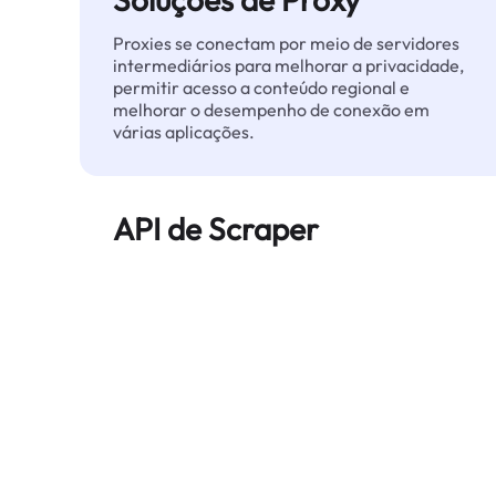
Proxies se conectam por meio de servidores
intermediários para melhorar a privacidade,
permitir acesso a conteúdo regional e
melhorar o desempenho de conexão em
várias aplicações.
API de Scraper
Automatiza a extração de dados web em
grande escala e entrega dados limpos e
estruturados de forma confiável — sem ser
bloqueado.