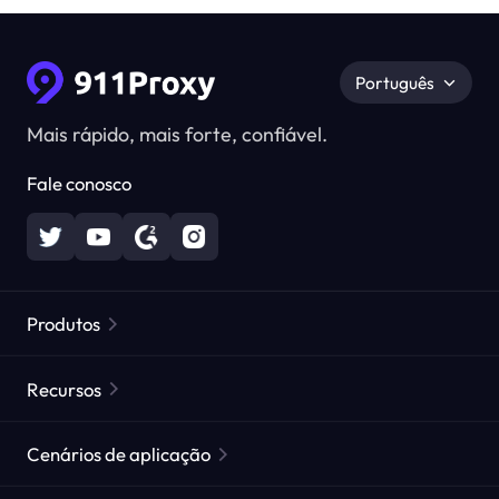
Português
Mais rápido, mais forte, confiável.
Fale conosco
Produtos
Proxies Residenciais
Popular
Recursos
Proxies Residenciais Ilimitados
Lista de Proxies Gratuitos
Cenários de aplicação
Proxies Residenciais Estáticos
Verificador de Proxy
Proxies de Data Center Estáticos
proteção da marca