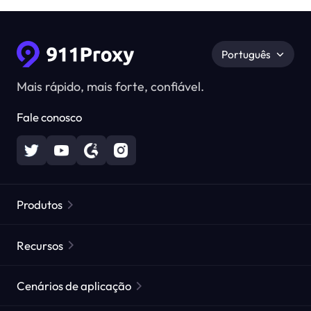
Português
Mais rápido, mais forte, confiável.
Fale conosco
Produtos
Proxies Residenciais
Popular
Recursos
Proxies Residenciais Ilimitados
Lista de Proxies Gratuitos
Cenários de aplicação
Proxies Residenciais Estáticos
Verificador de Proxy