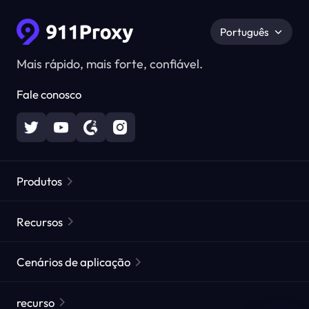
Português
Mais rápido, mais forte, confiável.
Fale conosco
Produtos
Proxies Residenciais
Popular
Recursos
Proxies Residenciais Ilimitados
Lista de Proxies Gratuitos
Cenários de aplicação
Proxies Residenciais Estáticos
Verificador de Proxy
Proxies de Data Center Estáticos
proteção da marca
Proxy para ISP
recurso