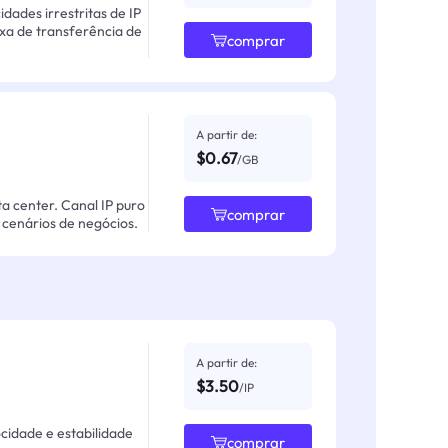
ades irrestritas de IP
axa de transferência de
comprar
A partir de:
$0.67
/GB
ta center. Canal IP puro
comprar
cenários de negócios.
A partir de:
$3.50
/IP
ocidade e estabilidade
comprar