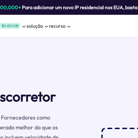
800,000+
Para adicionar um novo IP residencial nos EUA, bast
solução
recurso
$0.80/GB
scorretor
s. Fornecedores como
erado melhor do que os
es incluem velocidade de