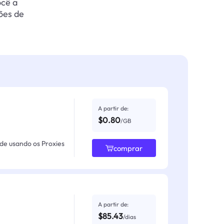
ocê a
ões de
A partir de:
$0.80
/GB
ade usando os Proxies
comprar
A partir de:
$85.43
/dias