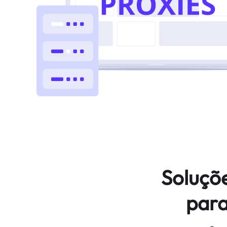
Soluçõ
para