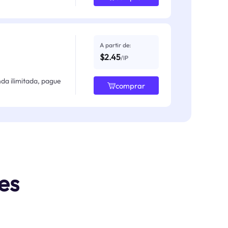
A partir de:
$2.45
/IP
da ilimitada, pague
comprar
es