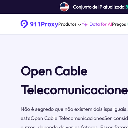
Conjunto de IP atualizado!
Produtos
Data for AI
Preços
Open Cable
Telecomunicacione
Não é segredo que não existem dois isps iguai
esteOpen Cable TelecomunicacionesSer consid
outros, depende de vários fatores. Esses fator