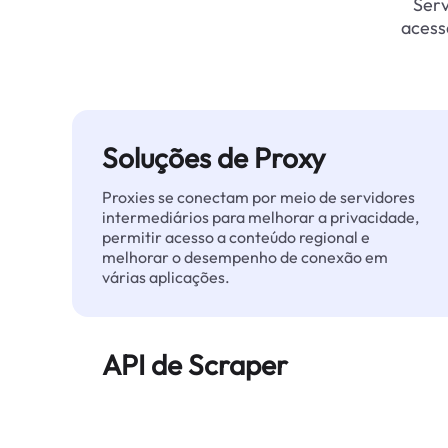
Serv
acess
Soluções de Proxy
Proxies se conectam por meio de servidores
intermediários para melhorar a privacidade,
permitir acesso a conteúdo regional e
melhorar o desempenho de conexão em
várias aplicações.
API de Scraper
Automatiza a extração de dados web em
grande escala e entrega dados limpos e
estruturados de forma confiável — sem ser