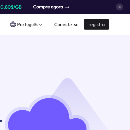
Compre agora
a
0.80$/GB
Português
Conecte-se
registro