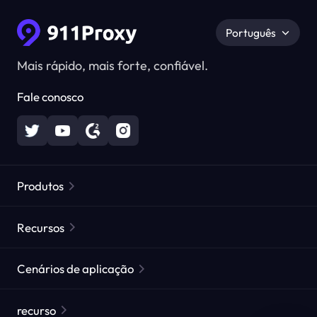
Português
Mais rápido, mais forte, confiável.
Fale conosco
Produtos
Proxies Residenciais
Popular
Recursos
Proxies Residenciais Ilimitados
Lista de Proxies Gratuitos
Cenários de aplicação
Proxies Residenciais Estáticos
Verificador de Proxy
Proxies de Data Center Estáticos
proteção da marca
Proxy para ISP
recurso