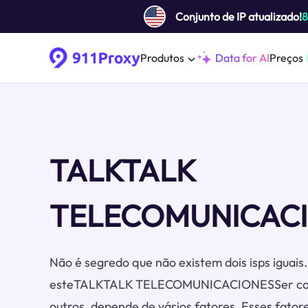
Conjunto de IP atualizado!
Produtos
Data for AI
Preços
TALKTALK
TELECOMUNICACI
Não é segredo que não existem dois isps iguai
esteTALKTALK TELECOMUNICACIONESSer cons
outros, depende de vários fatores. Esses fator