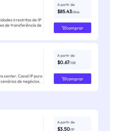
A partir de:
$85.43
/dias
ades irrestritas de IP
axa de transferência de
comprar
A partir de:
$0.67
/GB
ta center. Canal IP puro
comprar
cenários de negócios.
A partir de:
$3.50
/IP