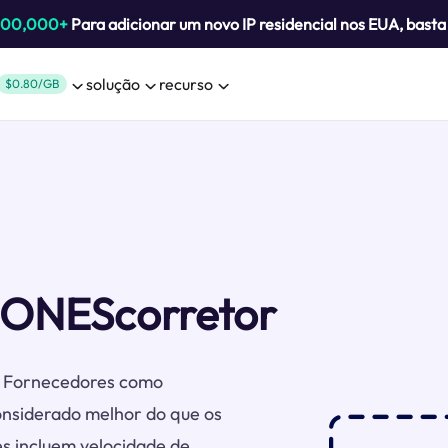
800,000+
Para adicionar um novo IP residencial nos EUA, bast
solução
recurso
$0.80/GB
ONEScorretor
s. Fornecedores como
iderado melhor do que os
es incluem velocidade de