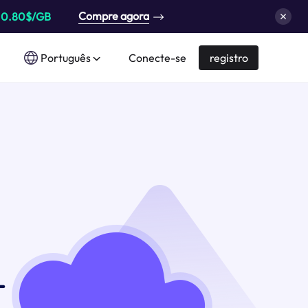
Compre agora
a
0.80$/GB
Português
Conecte-se
registro