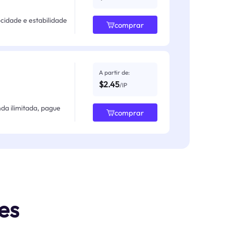
ocidade e estabilidade
comprar
A partir de:
$2.45
/IP
da ilimitada, pague
comprar
es