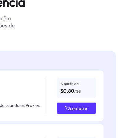
ência
ocê a
ões de
A partir de:
$0.80
/GB
ade usando os Proxies
comprar