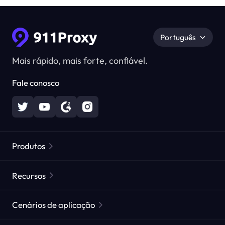
Português
Mais rápido, mais forte, confiável.
Fale conosco
Produtos
Proxies Residenciais
Popular
Recursos
Proxies Residenciais Ilimitados
Lista de Proxies Gratuitos
Cenários de aplicação
Proxies Residenciais Estáticos
Verificador de Proxy
Proxies de Data Center Estáticos
proteção da marca