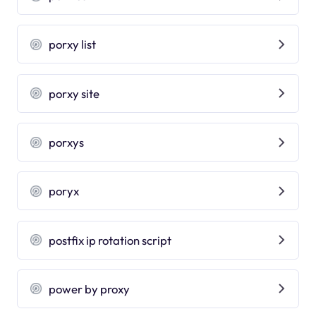
porxy list
porxy site
porxys
poryx
postfix ip rotation script
power by proxy