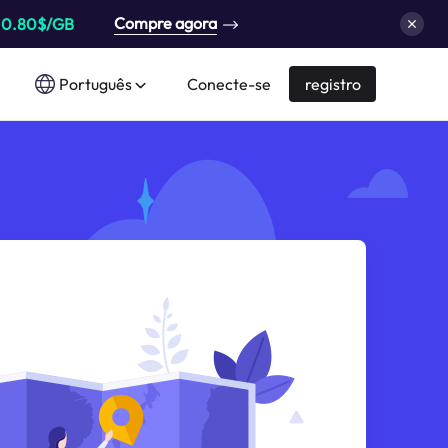
Compre agora
a
0.80$/GB
Português
Conecte-se
registro