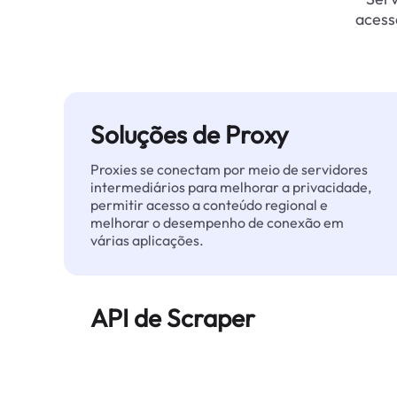
acess
Soluções de Proxy
Proxies se conectam por meio de servidores
intermediários para melhorar a privacidade,
permitir acesso a conteúdo regional e
melhorar o desempenho de conexão em
várias aplicações.
API de Scraper
Automatiza a extração de dados web em
grande escala e entrega dados limpos e
estruturados de forma confiável — sem ser
bloqueado.