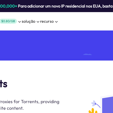
800,000+
Para adicionar um novo IP residencial nos EUA, bast
solução
recurso
$0.80/GB
ts
oxies for Torrents, providing
ite content.