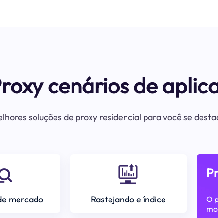
Proxy cenários de aplic
lhores soluções de proxy residencial para você se dest
P
de mercado
Rastejando e índice
O p
mon