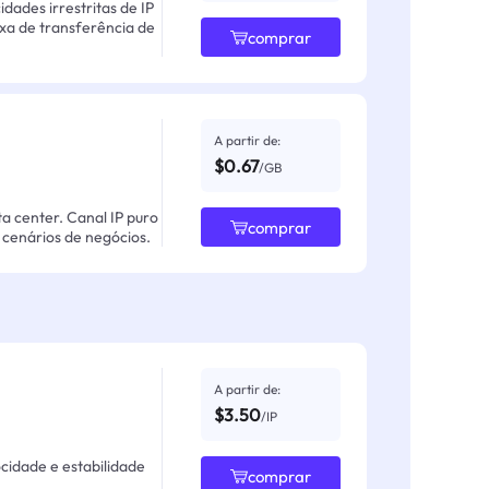
ades irrestritas de IP
axa de transferência de
comprar
A partir de:
$0.67
/GB
ta center. Canal IP puro
comprar
cenários de negócios.
A partir de:
$3.50
/IP
ocidade e estabilidade
comprar