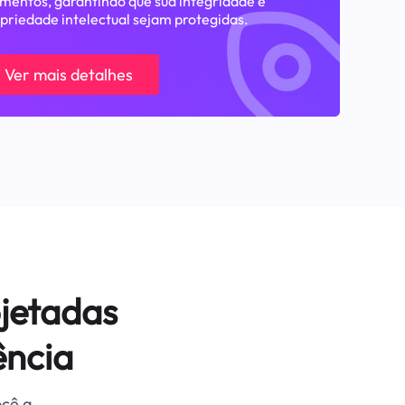
entos, garantindo que sua integridade e
priedade intelectual sejam protegidas.
Ver mais detalhes
jetadas
ência
ocê a