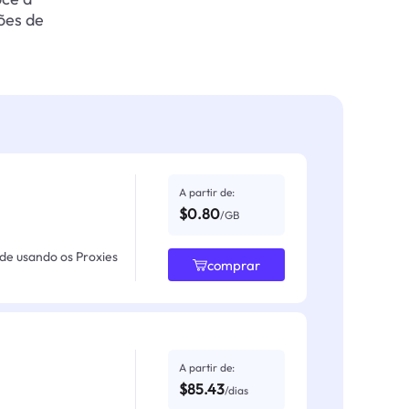
ões de
A partir de:
$0.80
/GB
ade usando os Proxies
comprar
A partir de:
$85.43
/dias