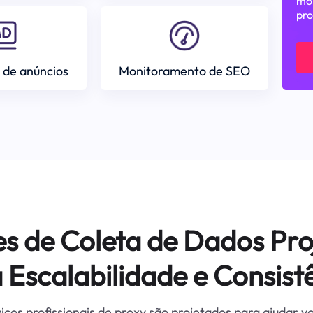
mom
pro
 de anúncios
Monitoramento de SEO
es de Coleta de Dados Pro
 Escalabilidade e Consist
iços profissionais de proxy são projetados para ajudar v