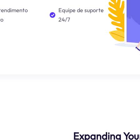
tendimento
Equipe de suporte
vo
24/7
Expanding Your