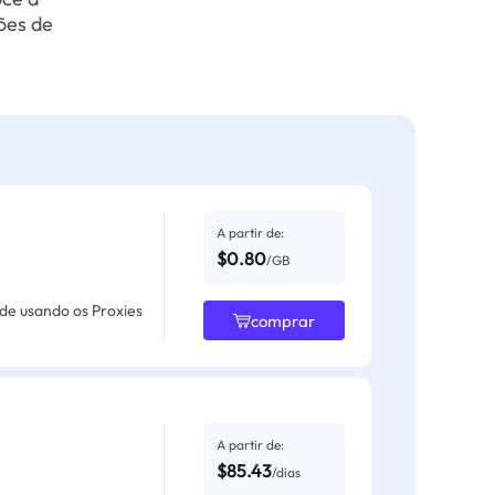
ões de
A partir de:
$0.80
/GB
ade usando os Proxies
comprar
A partir de:
$85.43
/dias