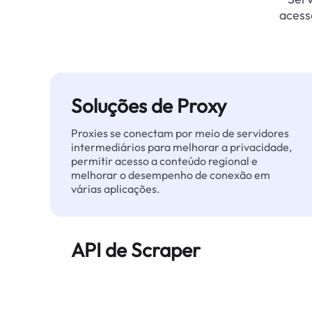
acess
Soluções de Proxy
Proxies se conectam por meio de servidores
intermediários para melhorar a privacidade,
permitir acesso a conteúdo regional e
melhorar o desempenho de conexão em
várias aplicações.
API de Scraper
Automatiza a extração de dados web em
grande escala e entrega dados limpos e
estruturados de forma confiável — sem ser
bloqueado.