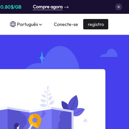
Compre agora
a
0.80$/GB
Português
Conecte-se
registro