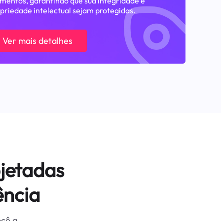
entos, garantindo que sua integridade e
priedade intelectual sejam protegidas.
Ver mais detalhes
jetadas
ência
ocê a