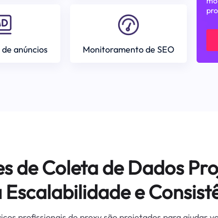
mom
pro
 de anúncios
Monitoramento de SEO
es de Coleta de Dados Pro
 Escalabilidade e Consist
iços profissionais de proxy são projetados para ajudar v