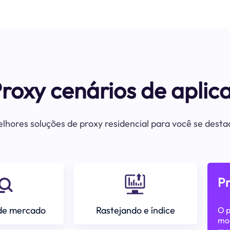
Proxy cenários de aplic
lhores soluções de proxy residencial para você se dest
P
de mercado
Rastejando e índice
O p
mon