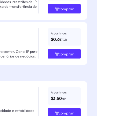
ades irrestritas de IP
axa de transferência de
comprar
A partir de:
$0.67
/GB
ta center. Canal IP puro
comprar
cenários de negócios.
A partir de:
$3.50
/IP
ocidade e estabilidade
comprar