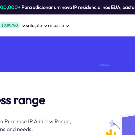
800,000+
Para adicionar um novo IP residencial nos EUA, bast
solução
recurso
$0.80/GB
ess range
h a Purchase IP Address Range,
ns and needs.