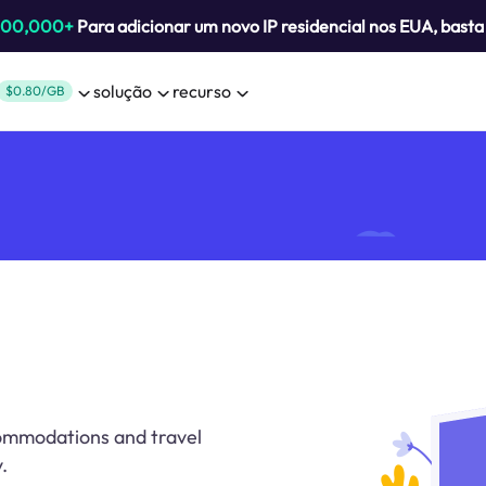
800,000+
Para adicionar um novo IP residencial nos EUA, bast
solução
recurso
$0.80/GB
commodations and travel
.