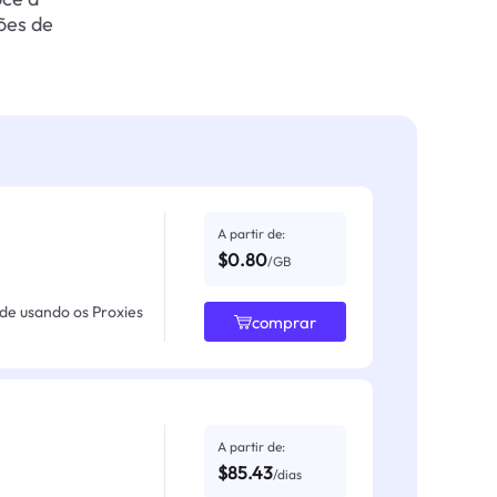
ões de
A partir de:
$0.80
/GB
ade usando os Proxies
comprar
A partir de:
$85.43
/dias