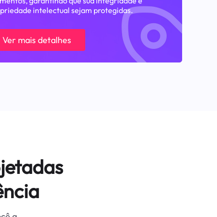
entos, garantindo que sua integridade e
priedade intelectual sejam protegidas.
Ver mais detalhes
jetadas
ência
ocê a