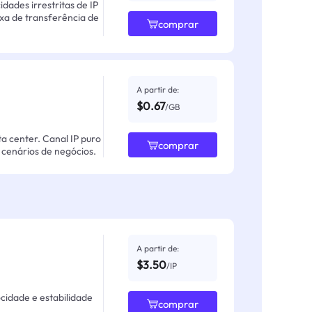
ades irrestritas de IP
axa de transferência de
comprar
A partir de:
$0.67
/GB
ta center. Canal IP puro
comprar
cenários de negócios.
A partir de:
$3.50
/IP
ocidade e estabilidade
comprar