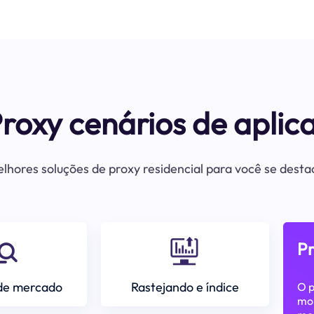
Proxy cenários de aplic
lhores soluções de proxy residencial para você se dest
P
de mercado
Rastejando e índice
O p
mon