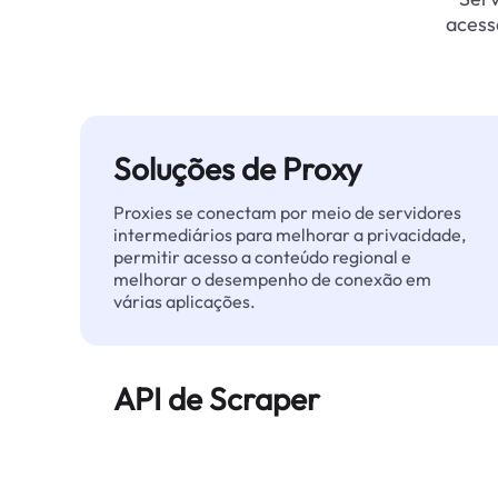
acess
Soluções de Proxy
Proxies se conectam por meio de servidores
intermediários para melhorar a privacidade,
permitir acesso a conteúdo regional e
melhorar o desempenho de conexão em
várias aplicações.
API de Scraper
Automatiza a extração de dados web em
grande escala e entrega dados limpos e
estruturados de forma confiável — sem ser
bloqueado.