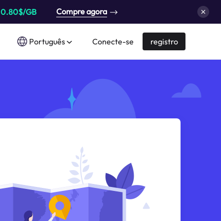
Compre agora
a
0.80$/GB
Português
Conecte-se
registro