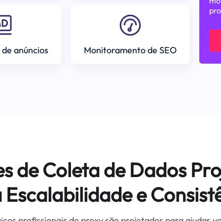
mom
pro
 de anúncios
Monitoramento de SEO
es de Coleta de Dados Pro
 Escalabilidade e Consist
iços profissionais de proxy são projetados para ajudar v