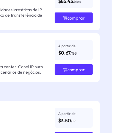
$85.43
/dias
ades irrestritas de IP
axa de transferência de
comprar
A partir de:
$0.67
/GB
ta center. Canal IP puro
comprar
cenários de negócios.
A partir de:
$3.50
/IP