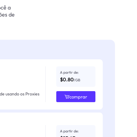
ocê a
ões de
A partir de:
$0.80
/GB
ade usando os Proxies
comprar
A partir de: