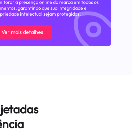
itorar a presença online da marca em todos os
entos, garantindo que sua integridade e
priedade intelectual sejam protegidas.
Ver mais detalhes
jetadas
ência