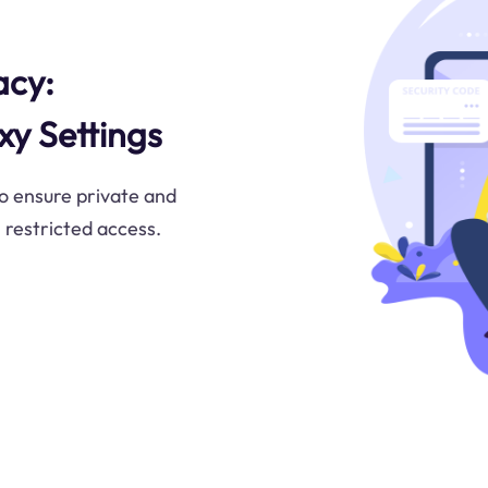
acy:
xy Settings
o ensure private and
 restricted access.