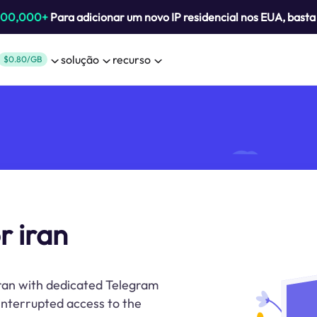
800,000+
Para adicionar um novo IP residencial nos EUA, bast
solução
recurso
$0.80/GB
r iran
ran with dedicated Telegram
interrupted access to the